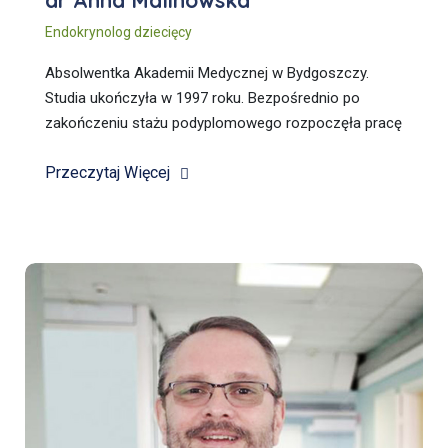
dr Anna Malinowska
Endokrynolog dziecięcy
Absolwentka Akademii Medycznej w Bydgoszczy.
Studia ukończyła w 1997 roku. Bezpośrednio po
zakończeniu stażu podyplomowego rozpoczęła pracę
w Klinice Endokrynologii Instytutu „Pomnik-Centrum
Przeczytaj Więcej
Zdrowia Dziecka” w Warszawie.