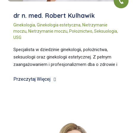
dr n. med. Robert Kulhawik
Ginekologia
,
Ginekologia estetyczna
,
Nietrzymanie
moczu
,
Nietrzymanie moczu
,
Położnictwo
,
Seksuologia
,
USG
Specjalista w dziedzinie ginekologii, położnictwa,
seksuologii oraz ginekologii estetycznej. Z pełnym
zaangażowaniem i profesjonalizmem dba o zdrowie i
komfort naszych pacjentek, zapewniając
Przeczytaj Więcej
kompleksową opiekę medyczną.