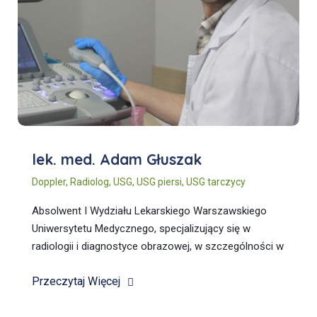
lek. med. Adam Głuszak
Doppler
,
Radiolog
,
USG
,
USG piersi
,
USG tarczycy
Absolwent I Wydziału Lekarskiego Warszawskiego
Uniwersytetu Medycznego, specjalizujący się w
radiologii i diagnostyce obrazowej, w szczególności w
USG jako technice najbezpieczniejszej dla pacjenta.
Przeczytaj Więcej
Szybki i zdecydowany.