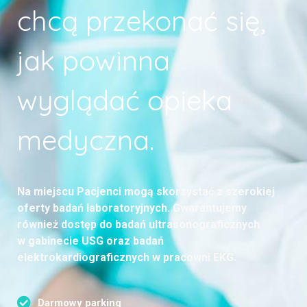
chcą przekonać się,
jak powinna
wyglądać opieka
medyczna.
Na miejscu Pacjenci mogą skorzystać z szerokiej
oferty badań laboratoryjnych. Gwarantujemy
również dostęp do badań ultrasonograficznych
w gabinecie USG oraz badań
elektrokardiograficznych w pracowni EKG
.
Darmowy parking