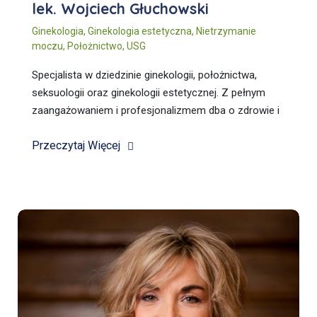
lek. Wojciech Głuchowski
Ginekologia
,
Ginekologia estetyczna
,
Nietrzymanie
moczu
,
Położnictwo
,
USG
Specjalista w dziedzinie ginekologii, położnictwa,
seksuologii oraz ginekologii estetycznej. Z pełnym
zaangażowaniem i profesjonalizmem dba o zdrowie i
komfort naszych pacjentek, zapewniając
Przeczytaj Więcej
kompleksową opiekę medyczną.