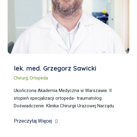
lek. med. Grzegorz Sawicki
Chirurg
,
Ortopeda
Ukończona Akademia Medyczna w Warszawie. II
stopień specjalizacji ortopeda- traumatolog.
Doświadczenie: Klinika Chirurgii Urazowej Narządu
Ruchu, SPSK im. A. Grucy Otwock, CMKP Warszawa.
Przeczytaj Więcej
Obecnie zastępca Ordynatora,.