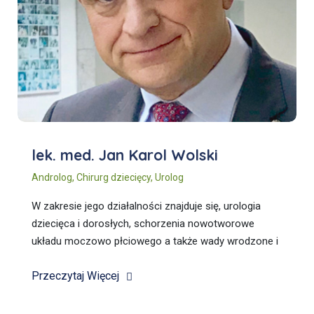
lek. med. Jan Karol Wolski
Androlog
,
Chirurg dziecięcy
,
Urolog
W zakresie jego działalności znajduje się, urologia
dziecięca i dorosłych, schorzenia nowotworowe
układu moczowo płciowego a także wady wrodzone i
zaburzenia funkcjonowania narządów męskich.
Przeczytaj Więcej
Wykonuje USG.