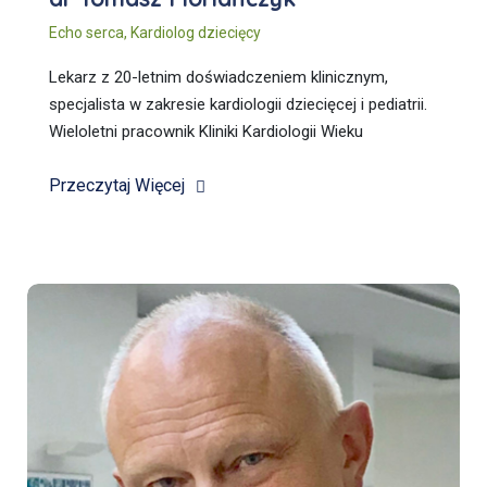
Echo serca
,
Kardiolog dziecięcy
Lekarz z 20-letnim doświadczeniem klinicznym,
specjalista w zakresie kardiologii dziecięcej i pediatrii.
Wieloletni pracownik Kliniki Kardiologii Wieku
Dziecięcego i Pediatrii Ogólnej Warszawskiego
Przeczytaj Więcej
Uniwersytetu Medycznego.