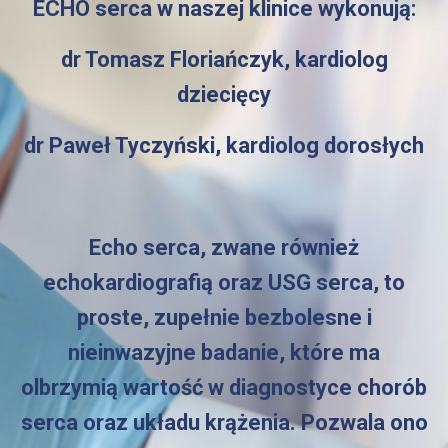
ECHO serca w naszej klinice wykonują:
dr Tomasz Floriańczyk, kardiolog
dziecięcy
dr Paweł Tyczyński, kardiolog dorosłych
Echo serca, zwane również
echokardiografią oraz USG serca, to
proste, zupełnie bezbolesne i
nieinwazyjne badanie, które ma
olbrzymią wartość w diagnostyce chorób
serca oraz układu krążenia. Pozwala ono