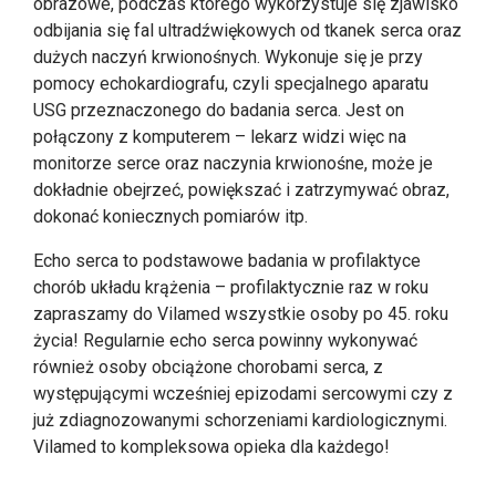
obrazowe, podczas którego wykorzystuje się zjawisko
odbijania się fal ultradźwiękowych od tkanek serca oraz
dużych naczyń krwionośnych. Wykonuje się je przy
pomocy echokardiografu, czyli specjalnego aparatu
USG przeznaczonego do badania serca. Jest on
połączony z komputerem – lekarz widzi więc na
monitorze serce oraz naczynia krwionośne, może je
dokładnie obejrzeć, powiększać i zatrzymywać obraz,
dokonać koniecznych pomiarów itp.
Echo serca to podstawowe badania w profilaktyce
chorób układu krążenia – profilaktycznie raz w roku
zapraszamy do Vilamed wszystkie osoby po 45. roku
życia! Regularnie echo serca powinny wykonywać
również osoby obciążone chorobami serca, z
występującymi wcześniej epizodami sercowymi czy z
już zdiagnozowanymi schorzeniami kardiologicznymi.
Vilamed to kompleksowa opieka dla każdego!