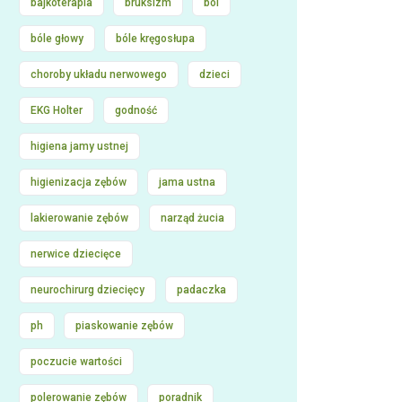
bajkoterapia
bruksizm
ból
bóle głowy
bóle kręgosłupa
choroby układu nerwowego
dzieci
EKG Holter
godność
higiena jamy ustnej
higienizacja zębów
jama ustna
lakierowanie zębów
narząd żucia
nerwice dziecięce
neurochirurg dziecięcy
padaczka
ph
piaskowanie zębów
poczucie wartości
polerowanie zębów
poradnik