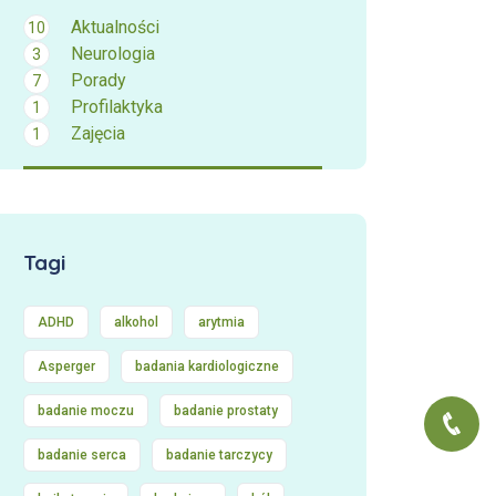
Aktualności
10
Neurologia
3
Porady
7
Profilaktyka
1
Zajęcia
1
Tagi
ADHD
alkohol
arytmia
Asperger
badania kardiologiczne
badanie moczu
badanie prostaty
badanie serca
badanie tarczycy