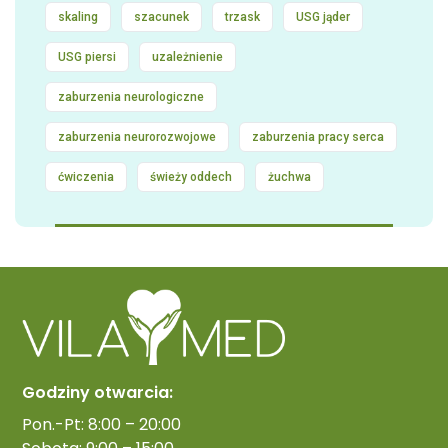
skaling
szacunek
trzask
USG jąder
USG piersi
uzależnienie
zaburzenia neurologiczne
zaburzenia neurorozwojowe
zaburzenia pracy serca
ćwiczenia
świeży oddech
żuchwa
Godziny otwarcia:
Pon.-Pt: 8:00 – 20:00