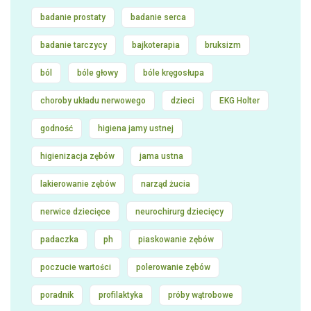
badanie prostaty
badanie serca
badanie tarczycy
bajkoterapia
bruksizm
ból
bóle głowy
bóle kręgosłupa
choroby układu nerwowego
dzieci
EKG Holter
godność
higiena jamy ustnej
higienizacja zębów
jama ustna
lakierowanie zębów
narząd żucia
nerwice dziecięce
neurochirurg dziecięcy
padaczka
ph
piaskowanie zębów
poczucie wartości
polerowanie zębów
poradnik
profilaktyka
próby wątrobowe