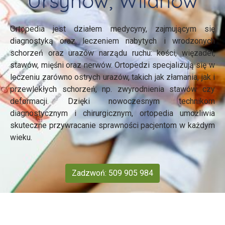
Ursynów, Wilanów
Ortopedia jest działem medycyny, zajmującym się
diagnostyką oraz leczeniem nabytych i wrodzonych
schorzeń oraz urazów narządu ruchu: kości, więzadeł,
stawów, mięśni oraz nerwów. Ortopedzi specjalizują się w
leczeniu zarówno ostrych urazów, takich jak złamania, jak i
przewlekłych schorzeń, np. zwyrodnienia stawów czy
deformacji. Dzięki nowoczesnym technikom
diagnostycznym i chirurgicznym, ortopedia umożliwia
skuteczne przywracanie sprawności pacjentom w każdym
wieku.
Zadzwoń: 509 905 984