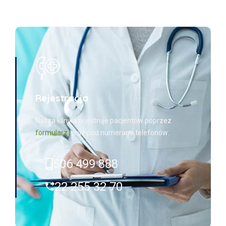
Rejestracja
Nasza klinika rejestruje pacjentów poprzez
formularz
, oraz pod numerami telefonów:
506 499 888
22 255 32 70