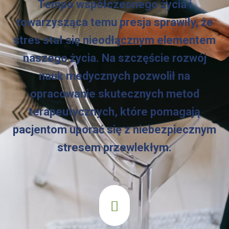
Tempo współczesnego życia i
towarzysząca temu presja sprawiły, że
stres stał się nieodłącznym elementem
naszego życia. Na szczęście rozwój
nauk medycznych pozwolił na
opracowanie skutecznych metod
terapeutycznych, które pomagają
pacjentom uporać się z niebezpiecznym
stresem przewlekłym.