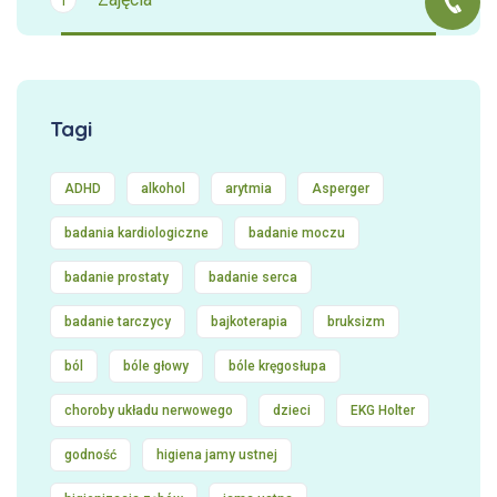
Tagi
ADHD
alkohol
arytmia
Asperger
badania kardiologiczne
badanie moczu
badanie prostaty
badanie serca
badanie tarczycy
bajkoterapia
bruksizm
ból
bóle głowy
bóle kręgosłupa
choroby układu nerwowego
dzieci
EKG Holter
godność
higiena jamy ustnej