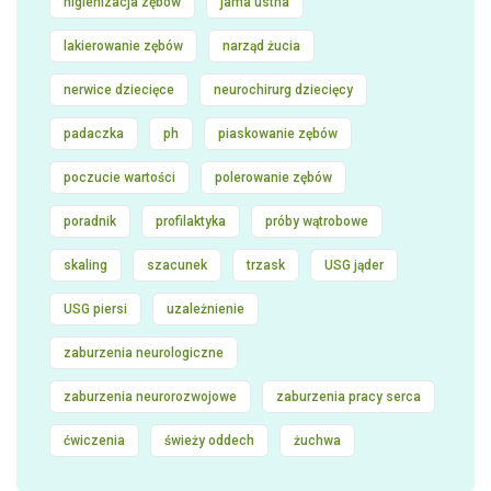
higienizacja zębów
jama ustna
lakierowanie zębów
narząd żucia
nerwice dziecięce
neurochirurg dziecięcy
padaczka
ph
piaskowanie zębów
poczucie wartości
polerowanie zębów
poradnik
profilaktyka
próby wątrobowe
skaling
szacunek
trzask
USG jąder
USG piersi
uzależnienie
zaburzenia neurologiczne
zaburzenia neurorozwojowe
zaburzenia pracy serca
ćwiczenia
świeży oddech
żuchwa