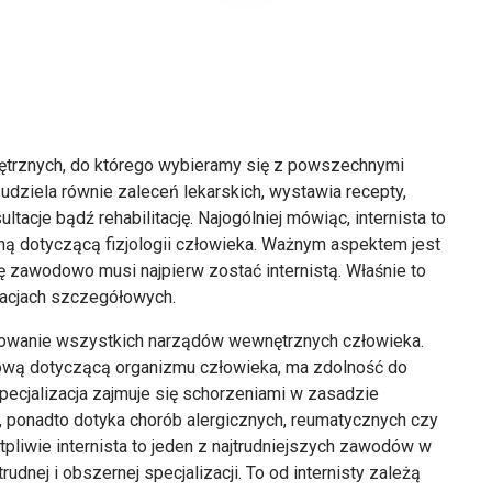
wnętrznych, do którego wybieramy się z powszechnymi
udziela równie zaleceń lekarskich, wystawia recepty,
ltacje bądź rehabilitację. Najogólniej mówiąc, internista to
ną dotyczącą fizjologii człowieka. Ważnym aspektem jest
się zawodowo musi najpierw zostać internistą. Właśnie to
zacjach szczegółowych.
onowanie wszystkich narządów wewnętrznych człowieka.
ciową dotyczącą organizmu człowieka, ma zdolność do
ecjalizacja zajmuje się schorzeniami w zasadzie
 ponadto dotyka chorób alergicznych, reumatycznych czy
liwie internista to jeden z najtrudniejszych zawodów w
dnej i obszernej specjalizacji. To od internisty zależą