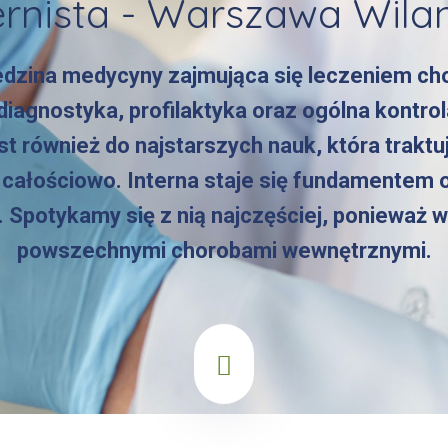
ernista - Warszawa Wil
iedzina medycyny zajmująca się leczeniem c
iagnostyka, profilaktyka oraz ogólna kontrol
st również do najstarszych nauk, która trakt
, całościowo. Interna staje się fundamentem o
 Spotykamy się z nią najczęściej, ponieważ w
powszechnymi chorobami wewnętrznymi.