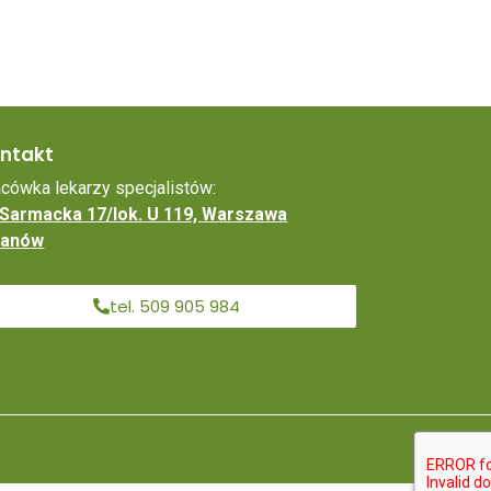
ntakt
acówka lekarzy specjalistów:
. Sarmacka 17/lok. U 119, Warszawa
lanów
tel. 509 905 984