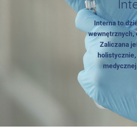
Int
Interna to dz
wewnętrznych, d
Zaliczana je
holistycznie
medycznej.