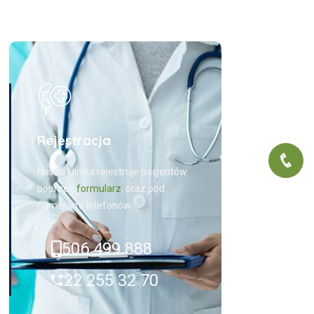
Rejestracja
Nasza klinika rejestruje pacjentów
poprzez
formularz
, oraz pod
numerami telefonów:
506 499 888
22 255 32 70