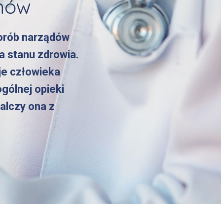
anów
horób narządów
a stanu zdrowia.
uje człowieka
gólnej opieki
alczy ona z